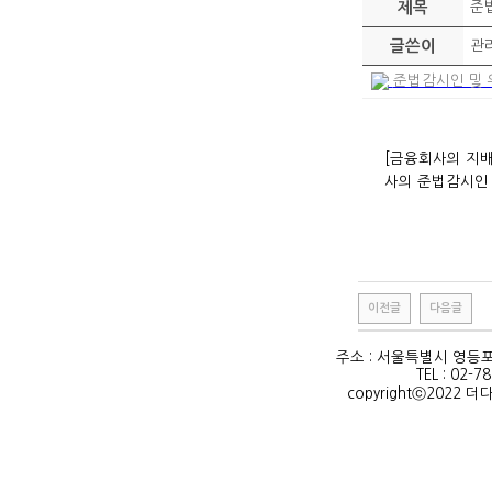
제목
준
글쓴이
관
준법감시인 및 위험
[금융회사의 지배
사의 준법감시인 
이전글
다음글
주소 : 서울특별시 영등포
TEL : 02-7
copyrightⓒ2022 더